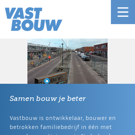
Samen bouw je beter
Vastbouw is ontwikkelaar, bouwer en
betrokken familiebedrijf in één met