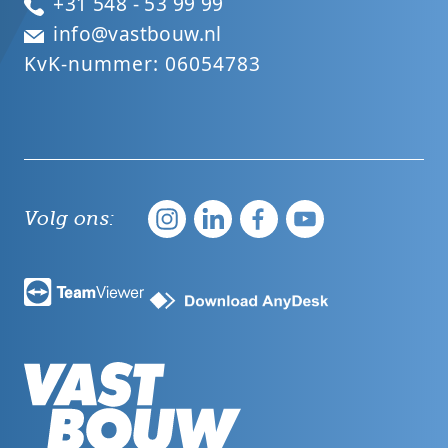
+31 548 - 53 99 99
info@vastbouw.nl
KvK-nummer: 06054783
Volg ons: