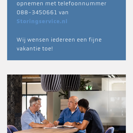
opnemen met telefoonnummer
088-3450661 van
Storingservice.nl
Wij wensen iedereen een fijne
vakantie toe!