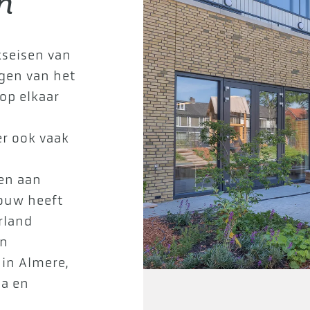
n
kseisen van
ngen van het
op elkaar
er ook vaak
en aan
bouw heeft
rland
en
 in Almere,
a en