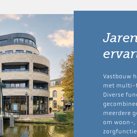
Jare
ervar
Vastbouw he
met multi-
Diverse fun
gecombinee
meerdere g
om woon-, 
zorgfuncti