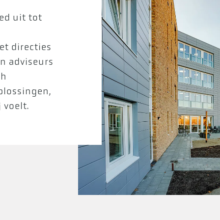
ed uit tot
t directies
un adviseurs
ch
lossingen,
 voelt.