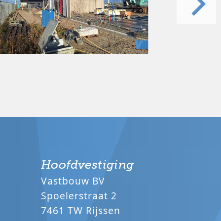
Hoofdvestiging
Vastbouw BV
Spoelerstraat 2
7461 TW Rijssen