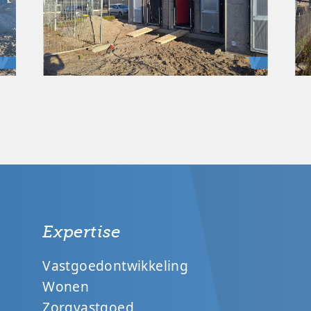
Expertise
Vastgoedontwikkeling
Wonen
Zorgvastgoed