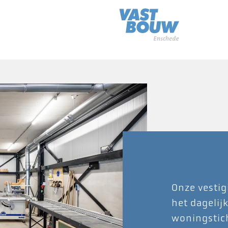
Onze vestig
het dagelij
woningstic