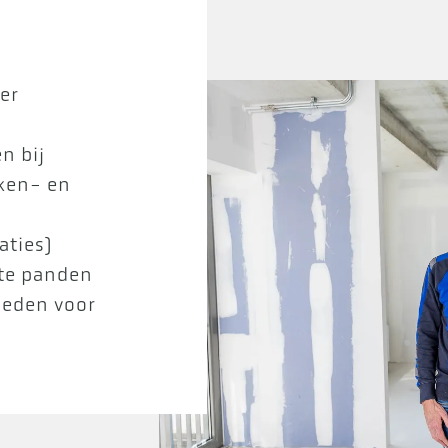
er
n bij
ken- en
aties)
te panden
eden voor