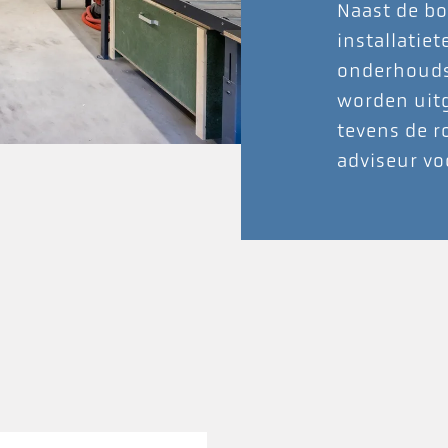
Naast de b
installatie
onderhoud
worden uitg
tevens de 
adviseur vo