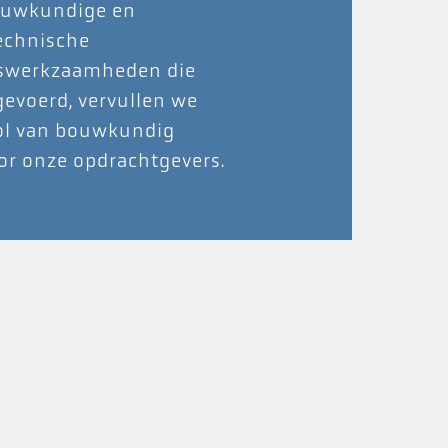
ouwkundige en
technische
swerkzaamheden die
evoerd, vervullen we
rol van bouwkundig
or onze opdrachtgevers.